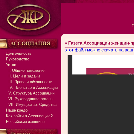
Г
»
Газета Ассоциации женщин-
этот файл можно скачать на ваш
Деятельность
Руководство
Устав
I. Общие положения
II. Цели и задачи
III. Права и обязанности
IV. Членство в Ассоциации
V. Структура Ассоциации
VI. Руководящие органы
VII. Имущество. Средства
Наше кредо
Как войти в Ассоциацию?
Российские женщины