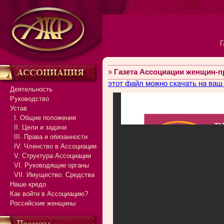
Г
»
Газета Ассоциации женщин-
этот файл можно скачать на ваш
Деятельность
Руководство
Устав
I. Общие положения
II. Цели и задачи
III. Права и обязанности
IV. Членство в Ассоциации
V. Структура Ассоциации
VI. Руководящие органы
VII. Имущество. Средства
Наше кредо
Как войти в Ассоциацию?
Российские женщины