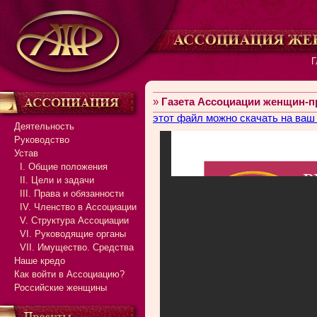
Г
»
Газета Ассоциации женщин-
этот файл можно скачать на ваш
Деятельность
Руководство
Устав
I. Общие положения
II. Цели и задачи
III. Права и обязанности
IV. Членство в Ассоциации
V. Структура Ассоциации
VI. Руководящие органы
VII. Имущество. Средства
Наше кредо
Как войти в Ассоциацию?
Российские женщины